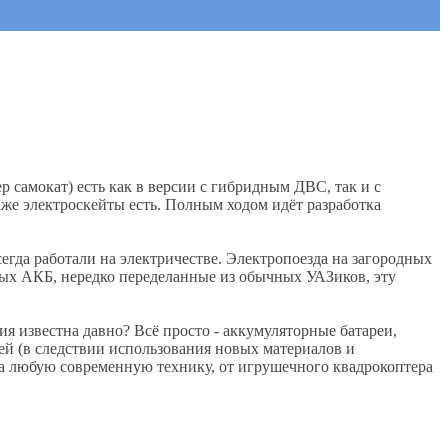
р самокат) есть как в версии с гибридным ДВС, так и с
аже электроскейты есть. Полным ходом идёт разработка
егда работали на электричестве. Электропоезда на загородных
ных АКБ, нередко переделанные из обычных УАЗиков, эту
я известна давно? Всё просто - аккумуляторные батареи,
ей (в следствии использования новых материалов и
 на любую современную технику, от игрушечного квадрокоптера