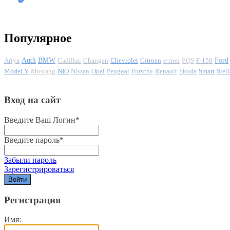
Популярное
Ariya
Audi
BMW
Cadillac
Changan
Chevrolet
Citroen
e-tron
EQS
F-150
Ford
Model Y
Mustang
NIO
Nissan
Opel
Peugeot
Porsche
Renault
Skoda
Smart
Stell
Вход на сайт
Введите Ваш Логин
*
Введите пароль
*
Забыли пароль
Зарегистрироваться
Регистрация
Имя: