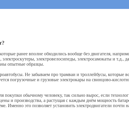
т?
которые ранее вполне обходились вообще без двигателя, наприме
электроскутеры, электровелосипеды, электросамокаты и т.д., д
ваны опытные образцы.
роавтобусы. Не забываем про трамваи и троллейбусы, которые вс
зуется погрузочные и грузовые электрокары на свинцово-кислот
я покупки обычному человеку, так сильно вырос, если технологи
цены и производства, а растущая с каждым днём мощность батар
бъёме. Именно это позволяет установить электродвигатели почти