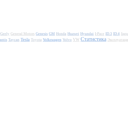
Geely
General Motors
Genesis
GM
Honda
Huawei
Hyundai
I-Pace
ID.3
ID.4
Jagu
Статистика
Tesla
antis
Taycan
Toyota
Volkswagen
Volvo
VW
Эксплуатац