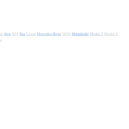
ar
Jeep
KIA
Kia
Lexus
Mercedes-Benz
MINI
Mitsubishi
Model 3
Model S
ия