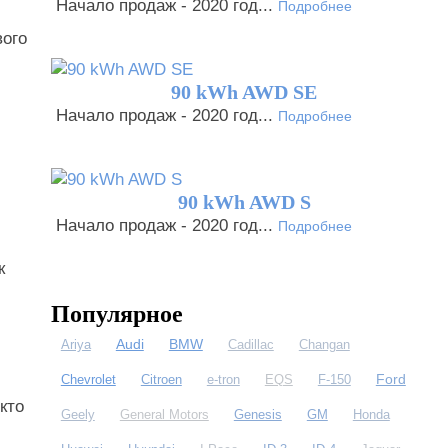
Начало продаж - 2020 год...
Подробнее
вого
90 kWh AWD SE
Начало продаж - 2020 год...
Подробнее
90 kWh AWD S
Начало продаж - 2020 год...
Подробнее
к
Популярное
Audi
BMW
Ariya
Cadillac
Changan
Ford
Chevrolet
Citroen
e-tron
EQS
F-150
кто
Geely
General Motors
Genesis
GM
Honda