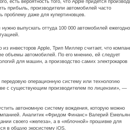
го, есть вероятность того, что Apple придется производ
ть прибыль, производители автомобилей часто
ь проблему даже для купертиновцев.
нужно выпускать оттуда 100 000 автомобилей ежегодно
туацией.
о из инвесторов Apple, Трип Миллер считает, что компа
ие объемы автомобилей. По его мнению, ей следует
ологий для машин, а производство самих электрокаров
то передовую операционную систему или технологию
рстве с существующим производителем по лицензии», —
пустить автономную систему вождения, которую можно
компанией. Аналитик «Фридом Финанс» Валерий Емельян
здании своего «железа», а в «яблочной» прошивке для
ься в общую экосистему iOS.