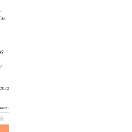
е
 бы
об
e
 2020
рвым: