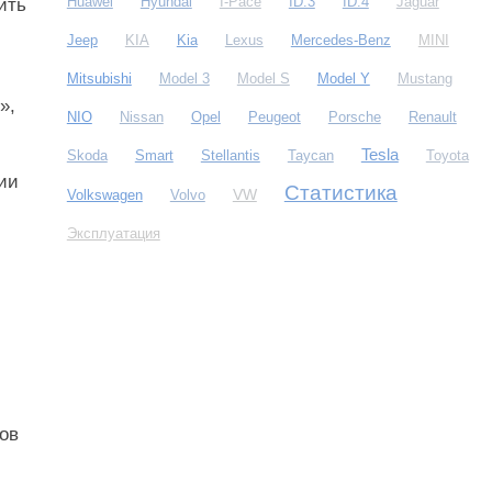
Huawei
Hyundai
I-Pace
ID.3
ID.4
Jaguar
ить
Jeep
KIA
Kia
Lexus
Mercedes-Benz
MINI
Mitsubishi
Model 3
Model S
Model Y
Mustang
»,
NIO
Nissan
Opel
Peugeot
Porsche
Renault
Tesla
Skoda
Smart
Stellantis
Taycan
Toyota
нии
Статистика
VW
Volkswagen
Volvo
Эксплуатация
ов