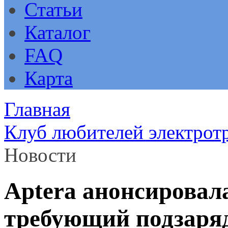
Статьи
Каталог
FAQ
Карта
Главная
Клуб любителей электрот
Новости
Aptera анонсировала
требующий подзаря