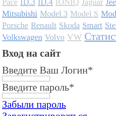
Pace
ID.3
ID.4
IONIQ
Jaguar
Je
Mitsubishi
Model 3
Model S
Mod
Porsche
Renault
Skoda
Smart
Ste
Статис
VW
Volkswagen
Volvo
Вход на сайт
Введите Ваш Логин
*
Введите пароль
*
Забыли пароль
Зарегистрироваться