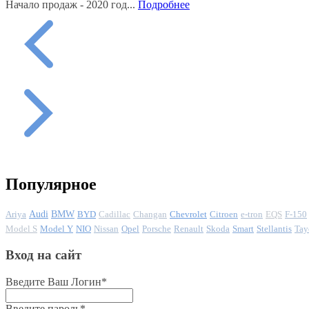
Начало продаж - 2020 год...
Подробнее
Популярное
Ariya
Audi
BMW
BYD
Cadillac
Changan
Chevrolet
Citroen
e-tron
EQS
F-150
Model S
Model Y
NIO
Nissan
Opel
Porsche
Renault
Skoda
Smart
Stellantis
Tay
Вход на сайт
Введите Ваш Логин
*
Введите пароль
*