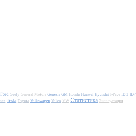
Ford
Geely
General Motors
Genesis
GM
Honda
Huawei
Hyundai
I-Pace
ID.3
ID.
Статистика
Tesla
can
Toyota
Volkswagen
Volvo
VW
Эксплуатация