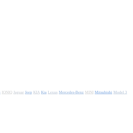
4
IONIQ
Jaguar
Jeep
KIA
Kia
Lexus
Mercedes-Benz
MINI
Mitsubishi
Model 3