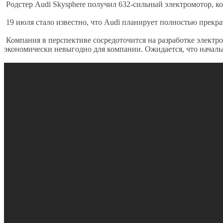
Родстер Audi Skysphere получил 632-сильный электромотор, кот
19 июля стало известно, что Audi планирует полностью прекр
Компания в перспективе сосредоточится на разработке электром
экономически невыгодно для компании. Ожидается, что началь