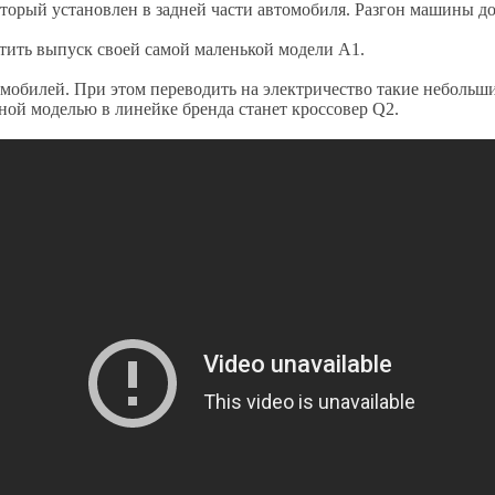
орый установлен в задней части автомобиля. Разгон машины до 10
атить выпуск своей самой маленькой модели A1.
обилей. При этом переводить на электричество такие небольшие 
ной моделью в линейке бренда станет кроссовер Q2.