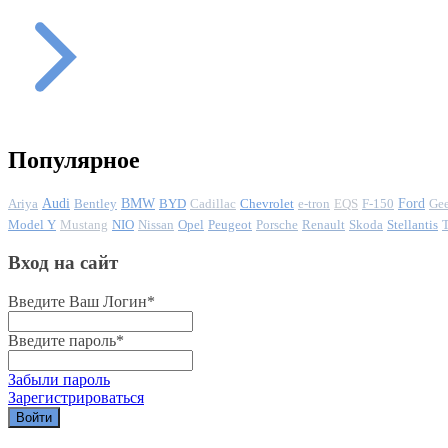
Популярное
Ariya
Audi
Bentley
BMW
BYD
Cadillac
Chevrolet
e-tron
EQS
F-150
Ford
Ge
Model Y
Mustang
NIO
Nissan
Opel
Peugeot
Porsche
Renault
Skoda
Stellantis
Вход на сайт
Введите Ваш Логин
*
Введите пароль
*
Забыли пароль
Зарегистрироваться