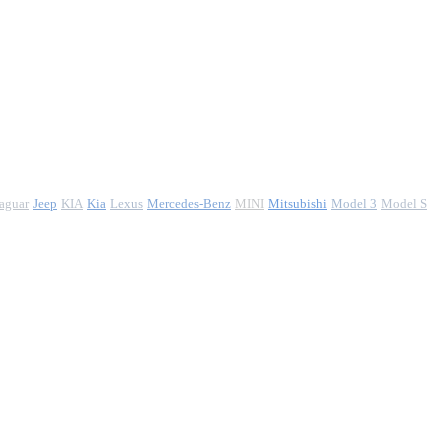
aguar
Jeep
KIA
Kia
Lexus
Mercedes-Benz
MINI
Mitsubishi
Model 3
Model S