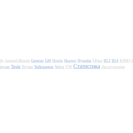
ely
General Motors
Genesis
GM
Honda
Huawei
Hyundai
I-Pace
ID.3
ID.4
IONIQ
J
Статистика
Tesla
Taycan
Toyota
Volkswagen
Volvo
VW
Эксплуатация