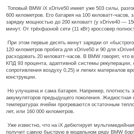
Топовый BMW iX xDrive50 имеет уже 503 силы, разгон
600 километров. Его батарея на 100 киловатт-часов
зарядку мощностью до 200 киловатт (у xDrive40 — 150
минут. От трёхфазной сети (11 кВт) кроссовер полнос
При этом первые десять минут зарядки от «быстрого
120 километров пробега для xDrive50 и 90 для xDrive
расходовать 20 киловатт-часов. В BMW говорят, что
КПД 93 процента, адаптивной системы рекуперации
сопротивления воздуху 0,25) и легких материалов в
конструкции.
Но улучшена и сама батарея. Например, плотность э
аккумуляторов предыдущего поколения. Жидкостная с
температурах ячейки прогреваются остаточным тепло
лет, или 160 000 километров.
Уже известно, что на iX дебютирует мультимедийная 
получит самую быструю в модельном ряду BMW борто