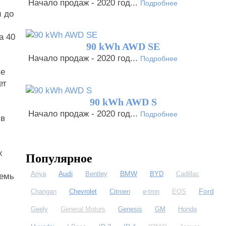
Начало продаж - 2020 год...
Подробнее
и до
а 40
90 kWh AWD SE
Начало продаж - 2020 год...
Подробнее
ые
ет
90 kWh AWD S
Начало продаж - 2020 год...
Подробнее
 в
х
Популярное
Audi
BMW
Ariya
Bentley
BYD
Cadillac
семь
Ford
Changan
Chevrolet
Citroen
e-tron
EQS
Geely
General Motors
Genesis
GM
Honda