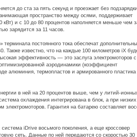
яется до ста за пять секунд и проезжает без подзарядк
, занимающая пространство между осями, поддерживает
 кВт) и с 10 до 80 процентов наполняется меньше чем з
тью зарядится за 11 часов.
» терминала постоянного тока обеспечат дополнительн
40. Также известно, что на каждые 100 километров iX буд
 высокая эффективность — это заслуга электромоторов с
, оптимизированной аэродинамики (коэффициент
роде алюминия, термопластов и армированного пластика
нергии в ней на 20 процентов выше, чем у литий-ионны
истема охлаждения интегрирована в блок, а при низких
м электромоторов. Гарантия на батарею составляет во
система iDrive восьмого поколения, а еще кроссовер
вую сеть. Данные по ней передаются со скоростью 30