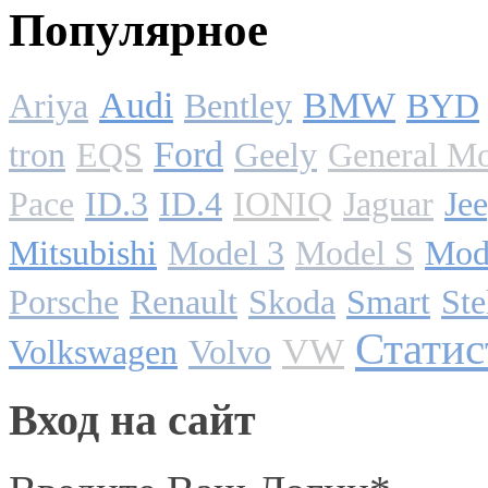
Популярное
Audi
BMW
Ariya
Bentley
BYD
Ford
tron
EQS
Geely
General Mo
Pace
ID.3
ID.4
IONIQ
Jaguar
Je
Mitsubishi
Model 3
Model S
Mod
Porsche
Renault
Skoda
Smart
Ste
Статис
VW
Volkswagen
Volvo
Вход на сайт