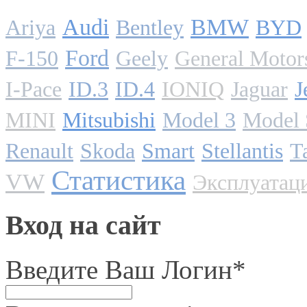
Audi
BMW
Ariya
Bentley
BYD
Ford
F-150
Geely
General Motor
I-Pace
ID.3
ID.4
IONIQ
Jaguar
J
MINI
Mitsubishi
Model 3
Model 
Renault
Skoda
Smart
Stellantis
T
Статистика
VW
Эксплуатац
Вход на сайт
Введите Ваш Логин
*