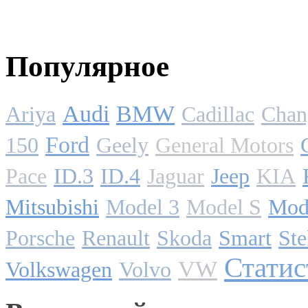
Популярное
Audi
BMW
Ariya
Cadillac
Chan
Ford
150
Geely
General Motors
Pace
ID.3
ID.4
Jaguar
Jeep
KIA
Mitsubishi
Model 3
Model S
Mod
Porsche
Renault
Skoda
Smart
Ste
Статис
VW
Volkswagen
Volvo