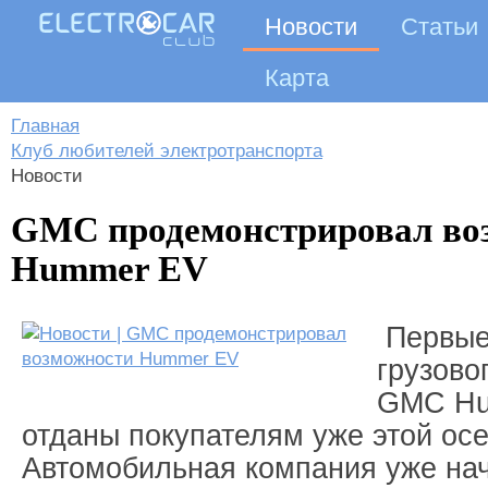
Новости
Статьи
Карта
Главная
Клуб любителей электротранспорта
Новости
GMC продемонстрировал во
90 kWh AWD S
Hummer EV
Начало продаж - 2020 год...
Подробнее
Нача
Первые
Подр
грузово
GMC Hu
отданы покупателям уже этой ос
Автомобильная компания уже на