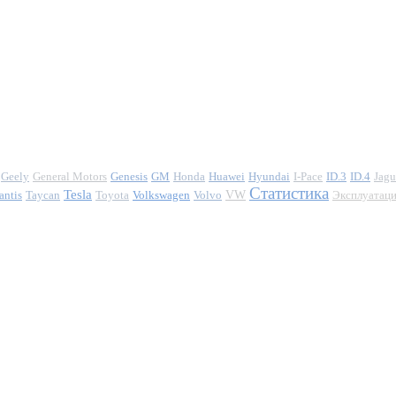
Geely
General Motors
Genesis
GM
Honda
Huawei
Hyundai
I-Pace
ID.3
ID.4
Jagu
Статистика
Tesla
antis
Taycan
Toyota
Volkswagen
Volvo
VW
Эксплуатац