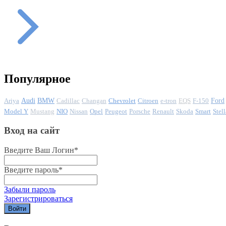
Популярное
Ariya
Audi
BMW
Cadillac
Changan
Chevrolet
Citroen
e-tron
EQS
F-150
Ford
Model Y
Mustang
NIO
Nissan
Opel
Peugeot
Porsche
Renault
Skoda
Smart
Stell
Вход на сайт
Введите Ваш Логин
*
Введите пароль
*
Забыли пароль
Зарегистрироваться