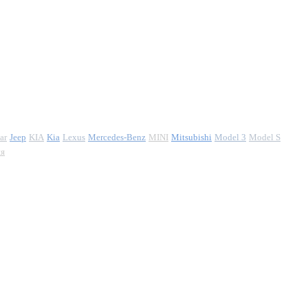
ar
Jeep
KIA
Kia
Lexus
Mercedes-Benz
MINI
Mitsubishi
Model 3
Model S
ия