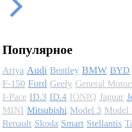
Популярное
Audi
BMW
Ariya
Bentley
BYD
Ford
F-150
Geely
General Motor
I-Pace
ID.3
ID.4
IONIQ
Jaguar
J
MINI
Mitsubishi
Model 3
Model 
Renault
Skoda
Smart
Stellantis
T