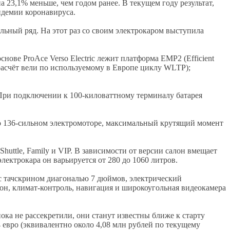
а 23,1% меньше, чем годом ранее. В текущем году результат,
андемии коронавируса.
ьный ряд. На этот раз со своим электрокаром выступила
нове ProAce Verso Electriс лежит платформа EMP2 (Efficient
 (расчёт вели по используемому в Европе циклу WLTP);
). При подключении к 100-киловаттному терминалу батарея
дёт о 136-сильном электромоторе, максимальный крутящий момент
huttle, Family и VIP. В зависимости от версии салон вмещает
 электрокара он варьируется от 280 до 1060 литров.
 с тачскрином диагональю 7 дюймов, электрический
он, климат-контроль, навигация и широкоугольная видеокамера
ока не рассекретили, они станут известны ближе к старту
 евро (эквивалентно около 4,08 млн рублей по текущему