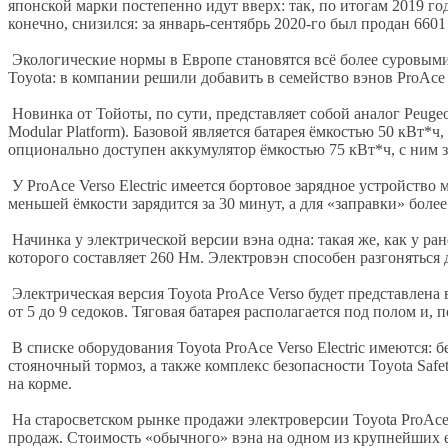
японской марки постепенно идут вверх: так, по итогам 2019 го
конечно, снизился: за январь-сентябрь 2020-го был продан 660
Экологические нормы в Европе становятся всё более суровыми
Toyota: в компании решили добавить в семейство вэнов ProAce
Новинка от Тойоты, по сути, представляет собой аналог Peugeot
Modular Platform). Базовой является батарея ёмкостью 50 кВт*
опционально доступен аккумулятор ёмкостью 75 кВт*ч, с ним з
У ProAce Verso Electriс имеется бортовое зарядное устройство
меньшей ёмкости зарядится за 30 минут, а для «заправки» боле
Начинка у электрической версии вэна одна: такая же, как у ра
которого составляет 260 Нм. Электровэн способен разгоняться д
Электрическая версия Toyota ProAce Verso будет представлена 
от 5 до 9 седоков. Тяговая батарея располагается под полом и, 
В списке оборудования Toyota ProAce Verso Electriс имеются:
стояночный тормоз, а также комплекс безопасности Toyota Sa
на корме.
На старосветском рынке продажи электроверсии Toyota ProAce 
продаж. Стоимость «обычного» вэна на одном из крупнейших ев