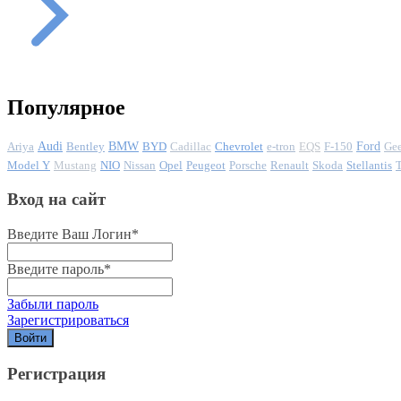
Популярное
Ariya
Audi
Bentley
BMW
BYD
Cadillac
Chevrolet
e-tron
EQS
F-150
Ford
Ge
Model Y
Mustang
NIO
Nissan
Opel
Peugeot
Porsche
Renault
Skoda
Stellantis
Вход на сайт
Введите Ваш Логин
*
Введите пароль
*
Забыли пароль
Зарегистрироваться
Регистрация