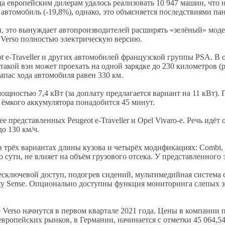
да европейским дилерам удалось реализовать 10 947 машин, что н
1 автомобиль (-19,8%), однако, это объясняется последствиями п
, это вынуждает автопроизводителей расширять «зелёный» модел
 Verso полностью электрическую версию.
 e-Traveller и других автомобилей французской группы PSA. В ос
ч, такой вэн может проехать на одной зарядке до 230 километров
апас хода автомобиля равен 330 км.
 мощностью 7,4 кВт (за доплату предлагается вариант на 11 кВт
е ёмкого аккумулятора понадобится 45 минут.
нее представленных Peugeot e-Traveller и Opel Vivaro-e. Речь и
о 130 км/ч.
в трёх вариантах длины кузова и четырёх модификациях: Combi, S
по сути, не влияет на объём грузового отсека. У представленного
 бесключевой доступ, подогрев сидений, мультимедийная система
fety Sense. Опционально доступны функция мониторинга слепых з
Verso начнутся в первом квартале 2021 года. Цены в компании п
ропейских рынков, в Германии, начинается с отметки 45 064,54