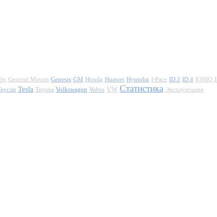
ely
General Motors
Genesis
GM
Honda
Huawei
Hyundai
I-Pace
ID.3
ID.4
IONIQ
J
Статистика
Tesla
Taycan
Toyota
Volkswagen
Volvo
VW
Эксплуатация