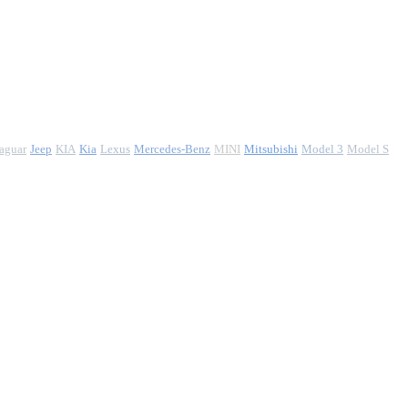
aguar
Jeep
KIA
Kia
Lexus
Mercedes-Benz
MINI
Mitsubishi
Model 3
Model S