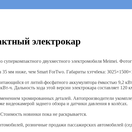
актный электрокар
о суперкомпактного двухместного электромобиля Meimei. Фотог
 35 мм ниже, чем Smart ForTwo. Габариты хэтчбека: 3025×1500×
итающийся от литий-фосфатного аккумулятора ёмкостью 9,2 кВт
Вт-ч. Дальность хода этой версии электрокара составляет 120 к
рименением хромированных деталей. Автопроизводители укомпл
е видеокамерой заднего обзора и датчики давления в колёсах.
 Стоимость новинки пока не раскрывается.
томобилей, розничные продажи пассажирских автомобилей (сед