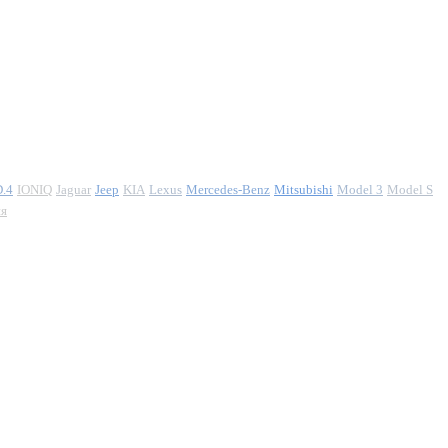
D.4
IONIQ
Jaguar
Jeep
KIA
Lexus
Mercedes-Benz
Mitsubishi
Model 3
Model S
ия