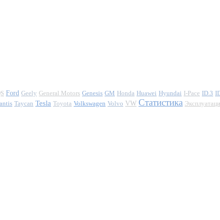
S
Ford
Geely
General Motors
Genesis
GM
Honda
Huawei
Hyundai
I-Pace
ID.3
I
Статистика
Tesla
antis
Taycan
Toyota
Volkswagen
Volvo
VW
Эксплуатац