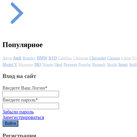
Популярное
Ariya
Audi
Bentley
BMW
BYD
Cadillac
Changan
Chevrolet
Citroen
e-tron
EQ
Model Y
Mustang
NIO
Nissan
Opel
Peugeot
Porsche
Renault
Skoda
Smart
Stell
Вход на сайт
Введите Ваш Логин
*
Введите пароль
*
Забыли пароль
Зарегистрироваться
Регистрация