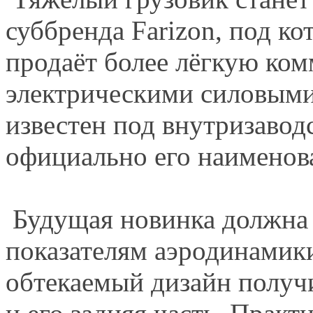
суббренда Farizon, под к
продаёт более лёгкую ком
электриче­скими силовыми
известен под внутри­заво
официально его наимено­в
Будущая новинка должна 
показателям аэро­динамики
обтекаемый дизайн получи