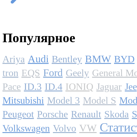
Популярное
Audi
BMW
Ariya
Bentley
BYD
Ford
tron
EQS
Geely
General Mo
Pace
ID.3
ID.4
IONIQ
Jaguar
Je
Mitsubishi
Model 3
Model S
Mod
Peugeot
Porsche
Renault
Skoda
S
Статис
VW
Volkswagen
Volvo