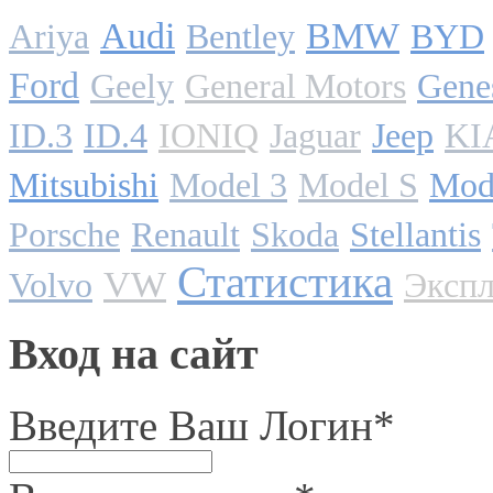
Audi
BMW
Ariya
Bentley
BYD
Ford
Geely
General Motors
Gene
ID.3
ID.4
IONIQ
Jaguar
Jeep
KI
Mitsubishi
Model 3
Model S
Mod
Porsche
Renault
Skoda
Stellantis
Статистика
VW
Volvo
Экспл
Вход на сайт
Введите Ваш Логин
*