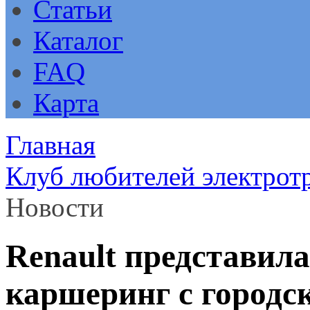
Статьи
Каталог
FAQ
Карта
Главная
Клуб любителей электрот
Новости
Renault представил
каршеринг с городс