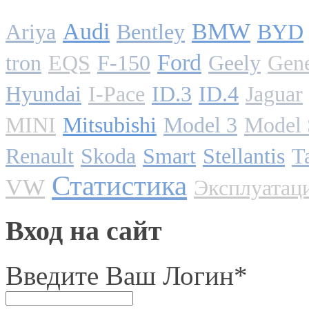
Audi
BMW
Ariya
Bentley
BYD
Ford
tron
EQS
F-150
Geely
Gene
Hyundai
I-Pace
ID.3
ID.4
Jaguar
MINI
Mitsubishi
Model 3
Model 
Renault
Skoda
Smart
Stellantis
T
Статистика
VW
Эксплуатац
Вход на сайт
Введите Ваш Логин
*