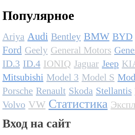
Популярное
Audi
BMW
Ariya
Bentley
BYD
Ford
Geely
General Motors
Gene
ID.3
ID.4
IONIQ
Jaguar
Jeep
KI
Mitsubishi
Model 3
Model S
Mod
Porsche
Renault
Skoda
Stellantis
Статистика
VW
Volvo
Экспл
Вход на сайт